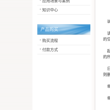
应用场景与案例
知识中心
说
产品购买
该
的
购买流程
付款方式
起
的
日
则
单
单